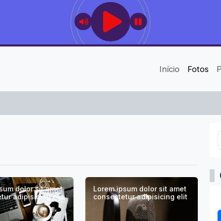
Início
Fotos
sum dolor sit amet
Lorem ipsum dolor sit amet
ur adipisicing elit
consectetur adipisicing elit