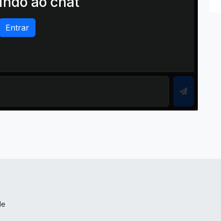
ndo ao chat
Entrar
de