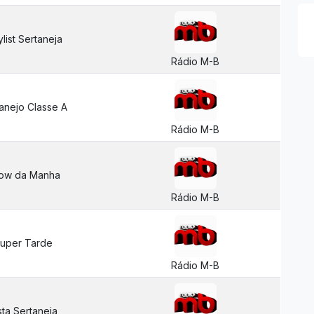
ylist Sertaneja
Rádio M-B
anejo Classe A
Rádio M-B
ow da Manha
Rádio M-B
uper Tarde
Rádio M-B
sta Sertaneja